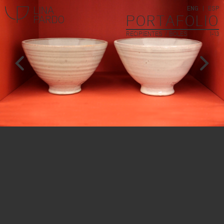
ENG
ESP
PORTAFOLIO
RECIPIENTES / BOLES
1-13
Lina Pardo
l
r